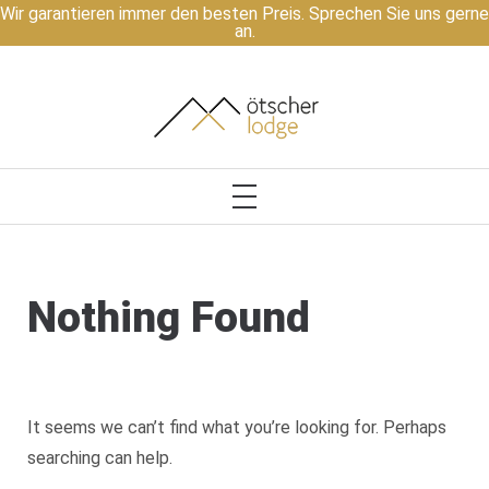
Wir garantieren immer den besten Preis. Sprechen Sie uns gerne
an.
ÖTSCHER LODGE
PRIMARY
MENU
Skip
Nothing Found
to
content
It seems we can’t find what you’re looking for. Perhaps
searching can help.