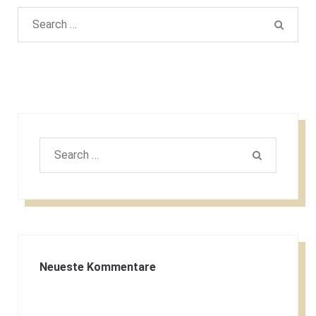
Search
SEAR
for:
Search
SEARCH
for:
Neueste Kommentare