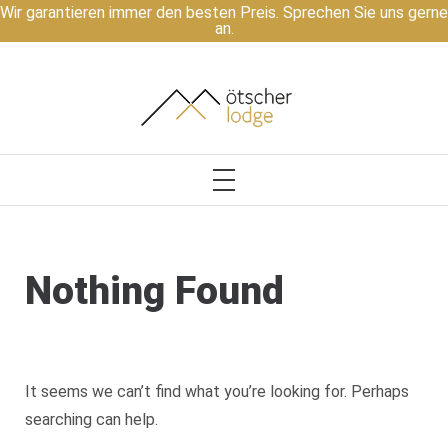
Wir garantieren immer den besten Preis. Sprechen Sie uns gerne
an.
ÖTSCHER LODGE
PRIMARY
MENU
Skip
Nothing Found
to
content
It seems we can’t find what you’re looking for. Perhaps
searching can help.