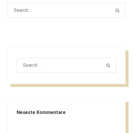
Search
SEAR
for:
Search
SEARCH
for:
Neueste Kommentare