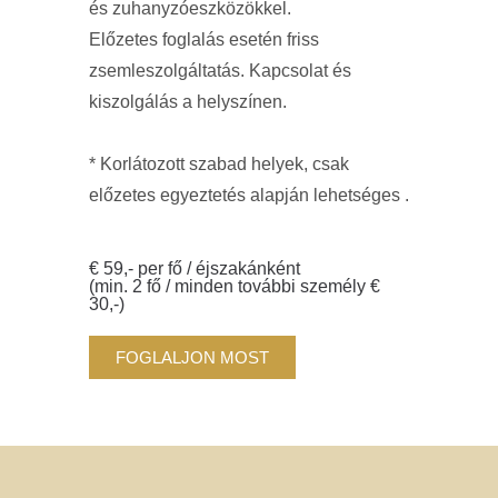
és zuhanyzóeszközökkel.
Előzetes foglalás esetén friss
zsemleszolgáltatás. Kapcsolat és
kiszolgálás a helyszínen.
* Korlátozott szabad helyek, csak
előzetes egyeztetés alapján lehetséges
.
€ 59,- per fő / éjszakánként
(min. 2 fő / minden további személy €
30,-)
FOGLALJON MOST