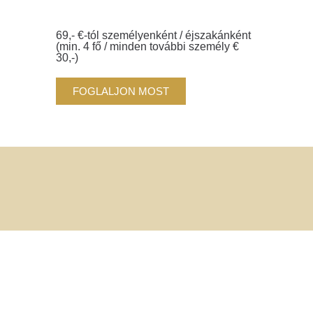
69,- €-tól személyenként / éjszakánként
(min. 4 fő / minden további személy €
30,-)
FOGLALJON MOST