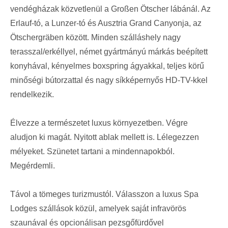
vendégházak közvetlenül a Großen Ötscher lábánál. Az
Erlauf-tó, a Lunzer-tó és Ausztria Grand Canyonja, az
Ötschergräben között. Minden szálláshely nagy
terasszal/erkéllyel, német gyártmányú márkás beépített
konyhával, kényelmes boxspring ágyakkal, teljes körű
minőségi bútorzattal és nagy síkképernyős HD-TV-kkel
rendelkezik.
Élvezze a természetet luxus környezetben. Végre
aludjon ki magát. Nyitott ablak mellett is. Lélegezzen
mélyeket. Szünetet tartani a mindennapokból.
Megérdemli.
Távol a tömeges turizmustól. Válasszon a luxus Spa
Lodges szállások közül, amelyek saját infravörös
szaunával és opcionálisan pezsgőfürdővel