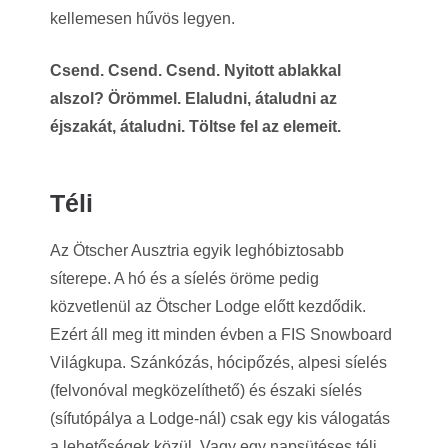
kellemesen hűvös legyen.
Csend. Csend. Csend. Nyitott ablakkal
alszol? Örömmel. Elaludni, átaludni az
éjszakát, átaludni. Töltse fel az elemeit.
Téli
Az Ötscher Ausztria egyik leghóbiztosabb
síterepe. A hó és a síelés öröme pedig
közvetlenül az Ötscher Lodge előtt kezdődik.
Ezért áll meg itt minden évben a FIS Snowboard
Világkupa. Szánkózás, hócipőzés, alpesi síelés
(felvonóval megközelíthető) és északi síelés
(sífutópálya a Lodge-nál) csak egy kis válogatás
a lehetőségek közül. Vagy egy napsütéses téli