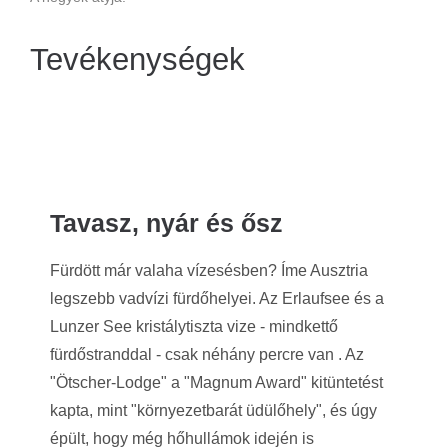
Tevékenységek
Tavasz, nyár és ősz
Fürdött már valaha vízesésben? Íme Ausztria
legszebb vadvízi fürdőhelyei.
Az Erlaufsee és a
Lunzer See kristálytiszta vize - mindkettő
fürdőstranddal - csak néhány percre van .
Az
"Ötscher-Lodge" a "Magnum Award" kitüntetést
kapta, mint "környezetbarát üdülőhely", és úgy
épült, hogy még hőhullámok idején is