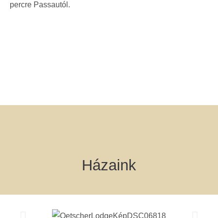
percre Passautól.
Házaink