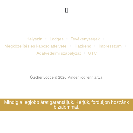
Facebook
Helyszín
Lodges
Tevékenységek
Megközelítés és kapcsolatfelvétel
Házirend
Impresszum
Adatvédelmi szabályzat
GTC
Ötscher Lodge © 2026 Minden jog fenntartva.
Mindig a legjobb árat garantáljuk. Kérjük, forduljon hozzánk
bizalommal.