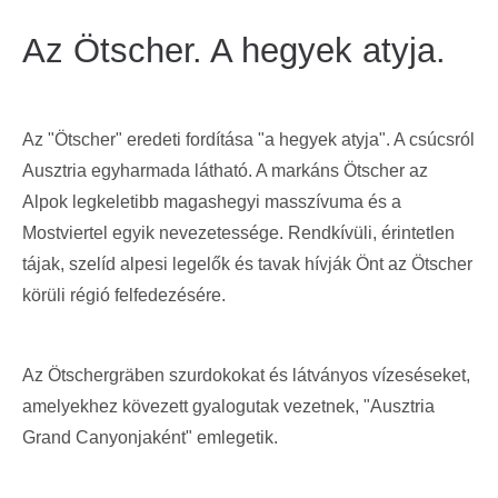
Az Ötscher. A hegyek atyja.
Az "Ötscher" eredeti fordítása "a hegyek atyja". A csúcsról
Ausztria egyharmada látható. A markáns Ötscher az
Alpok legkeletibb magashegyi masszívuma és a
Mostviertel egyik nevezetessége. Rendkívüli, érintetlen
tájak, szelíd alpesi legelők és tavak hívják Önt az Ötscher
körüli régió felfedezésére.
Az Ötschergräben szurdokokat és látványos vízeséseket,
amelyekhez kövezett gyalogutak vezetnek, "Ausztria
Grand Canyonjaként" emlegetik.