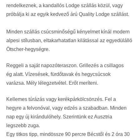
rendelkeznek, a kandallós Lodge szállás közül, vagy
próbálja ki az egyik kedvező árú Quality Lodge szállást.
Minden szállás csúcsminőségű kényelmet kínál modern
alpesi stílusban, eltakarhatatlan kilátással az egyedülálló
Ötscher-hegységre.
Reggeli a saját napozóteraszon. Grillezés a csillagos
ég alatt. Vízesések, fürdőtavak és hegycsúcsok
varázsa. Mély lélegzetvétel. Erőt meríteni.
Kellemes túrázás vagy kerékpárkölcsönzés. Fel a
hegyre a felvonóval, vagy edzés a szabadban. Minden
nap egy új kirándulóhely. Szerintünk ez Ausztria
legszebb zuga.
Egy titkos tipp, mindössze 90 percre Bécstől és 2 óra 30